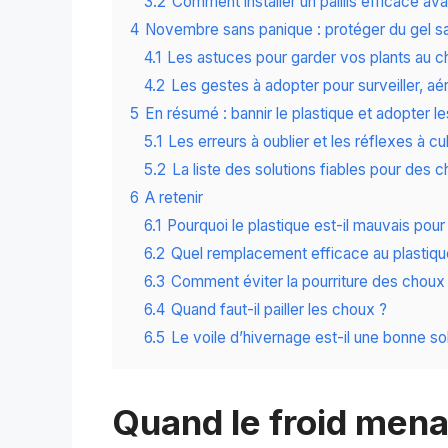
3.2
Comment installer un paillis efficace av
4
Novembre sans panique : protéger du gel sa
4.1
Les astuces pour garder vos plants au c
4.2
Les gestes à adopter pour surveiller, aér
5
En résumé : bannir le plastique et adopter l
5.1
Les erreurs à oublier et les réflexes à cul
5.2
La liste des solutions fiables pour des c
6
A retenir
6.1
Pourquoi le plastique est-il mauvais pour
6.2
Quel remplacement efficace au plastique
6.3
Comment éviter la pourriture des choux 
6.4
Quand faut-il pailler les choux ?
6.5
Le voile d’hivernage est-il une bonne sol
Quand le froid menac