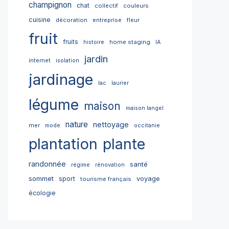
champignon
chat
collectif
couleurs
cuisine
décoration
entreprise
fleur
fruit
fruits
home staging
histoire
IA
jardin
internet
isolation
jardinage
lac
laurier
légume
maison
maison langel
nature
nettoyage
mer
mode
occitanie
plantation
plante
randonnée
santé
régime
rénovation
sommet
sport
voyage
tourisme français
écologie