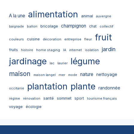
alimentation
A la une
animal
auvergne
champignon
bricolage
chat
ballon
collectif
baignade
fruit
cuisine
couleurs
décoration
entreprise
fleur
jardin
fruits
home staging
internet
histoire
IA
isolation
jardinage
légume
lac
laurier
maison
nature
nettoyage
mer
maison langel
mode
plantation
plante
randonnée
occitanie
santé
sommet
sport
tourisme français
régime
rénovation
voyage
écologie