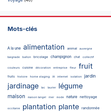
Mots-clés
alimentation
A la une
animal
auvergne
champignon
bricolage
chat
ballon
collectif
baignade
fruit
cuisine
couleurs
décoration
entreprise
fleur
jardin
fruits
home staging
internet
histoire
IA
isolation
jardinage
légume
lac
laurier
maison
nature
nettoyage
mer
maison langel
mode
plantation
plante
randonnée
occitanie