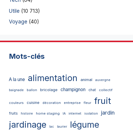
Tech
(64)
Utile
(10 713)
Voyage
(40)
Mots-clés
alimentation
A la une
animal
auvergne
champignon
bricolage
chat
ballon
collectif
baignade
fruit
cuisine
couleurs
décoration
entreprise
fleur
jardin
fruits
home staging
internet
histoire
IA
isolation
jardinage
légume
lac
laurier