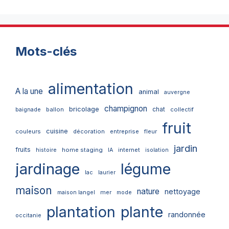
Mots-clés
alimentation
A la une
animal
auvergne
champignon
bricolage
chat
ballon
collectif
baignade
fruit
cuisine
couleurs
décoration
entreprise
fleur
jardin
fruits
home staging
internet
histoire
IA
isolation
jardinage
légume
lac
laurier
maison
nature
nettoyage
mer
maison langel
mode
plantation
plante
randonnée
occitanie