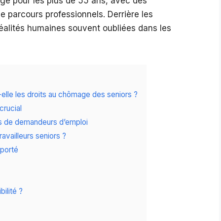
ge pour les plus de 55 ans, avec des
e parcours professionnels. Derrière les
éalités humaines souvent oubliées dans les
elle les droits au chômage des seniors ?
crucial
es de demandeurs d’emploi
availleurs seniors ?
eporté
ilité ?