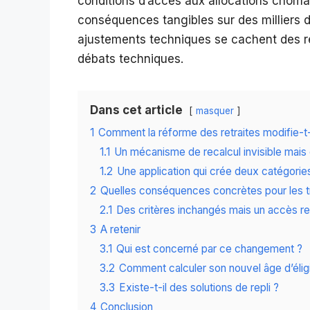
conditions d’accès aux allocations chôma
conséquences tangibles sur des milliers d
ajustements techniques se cachent des r
débats techniques.
Dans cet article
masquer
1
Comment la réforme des retraites modifie-t-
1.1
Un mécanisme de recalcul invisible mais 
1.2
Une application qui crée deux catégori
2
Quelles conséquences concrètes pour les tr
2.1
Des critères inchangés mais un accès r
3
A retenir
3.1
Qui est concerné par ce changement ?
3.2
Comment calculer son nouvel âge d’éligib
3.3
Existe-t-il des solutions de repli ?
4
Conclusion