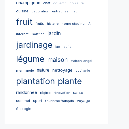
champignon
chat
collectif
couleurs
cuisine
décoration
entreprise
fleur
fruit
fruits
home staging
histoire
IA
jardin
internet
isolation
jardinage
lac
laurier
légume
maison
maison langel
nature
nettoyage
mer
mode
occitanie
plantation
plante
randonnée
santé
régime
rénovation
sommet
sport
voyage
tourisme français
écologie