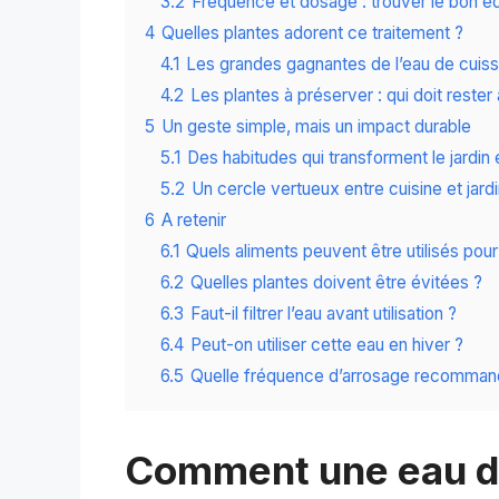
3.2
Fréquence et dosage : trouver le bon éq
4
Quelles plantes adorent ce traitement ?
4.1
Les grandes gagnantes de l’eau de cuis
4.2
Les plantes à préserver : qui doit rester à
5
Un geste simple, mais un impact durable
5.1
Des habitudes qui transforment le jardin 
5.2
Un cercle vertueux entre cuisine et jard
6
A retenir
6.1
Quels aliments peuvent être utilisés pour
6.2
Quelles plantes doivent être évitées ?
6.3
Faut-il filtrer l’eau avant utilisation ?
6.4
Peut-on utiliser cette eau en hiver ?
6.5
Quelle fréquence d’arrosage recomman
Comment une eau de