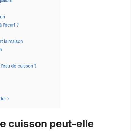
uilibre
son
 l’écart ?
et la maison
in
 l’eau de cuisson ?
der ?
 cuisson peut-elle