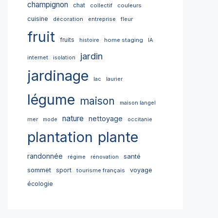
champignon
chat
collectif
couleurs
cuisine
décoration
entreprise
fleur
fruit
fruits
home staging
histoire
IA
jardin
internet
isolation
jardinage
lac
laurier
légume
maison
maison langel
nature
nettoyage
mer
mode
occitanie
plantation
plante
randonnée
santé
régime
rénovation
sommet
sport
voyage
tourisme français
écologie