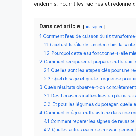
endormis, nourrit les racines et redonne d
Dans cet article
masquer
1
Comment l’eau de cuisson du riz transforme-
1.1
Quel est le rôle de l’amidon dans la santé
1.2
Pourquoi cette eau fonctionne-t-elle m
2
Comment récupérer et préparer cette eau pou
2.1
Quelles sont les étapes clés pour une ré
2.2
Quel dosage et quelle fréquence pour un
3
Quels résultats observe-t-on concrètement 
3.1
Des floraisons inattendues en pleine sa
3.2
Et pour les légumes du potager, quelle e
4
Comment intégrer cette astuce dans une rou
4.1
Comment repérer les signes de réussite 
4.2
Quelles autres eaux de cuisson peuvent ê