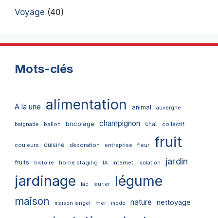
Voyage
(40)
Mots-clés
alimentation
A la une
animal
auvergne
champignon
bricolage
chat
ballon
collectif
baignade
fruit
cuisine
couleurs
décoration
entreprise
fleur
jardin
fruits
home staging
internet
histoire
IA
isolation
jardinage
légume
lac
laurier
maison
nature
nettoyage
mer
maison langel
mode