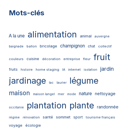
Mots-clés
alimentation
A la une
animal
auvergne
champignon
bricolage
chat
ballon
collectif
baignade
fruit
cuisine
couleurs
décoration
entreprise
fleur
jardin
fruits
home staging
internet
histoire
IA
isolation
jardinage
légume
lac
laurier
maison
nature
nettoyage
mer
maison langel
mode
plantation
plante
randonnée
occitanie
santé
sommet
sport
tourisme français
régime
rénovation
voyage
écologie