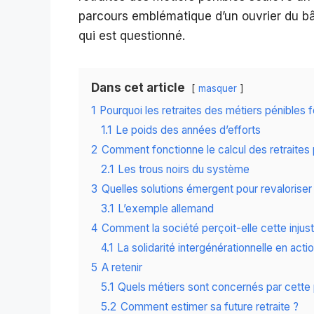
parcours emblématique d’un ouvrier du b
qui est questionné.
Dans cet article
masquer
1
Pourquoi les retraites des métiers pénibles 
1.1
Le poids des années d’efforts
2
Comment fonctionne le calcul des retraites 
2.1
Les trous noirs du système
3
Quelles solutions émergent pour revaloriser 
3.1
L’exemple allemand
4
Comment la société perçoit-elle cette injust
4.1
La solidarité intergénérationnelle en acti
5
A retenir
5.1
Quels métiers sont concernés par cette
5.2
Comment estimer sa future retraite ?