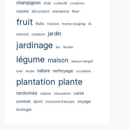
champignon
chat
collectif
couleurs
cuisine
décoration
entreprise
fleur
fruit
fruits
home staging
histoire
IA
jardin
internet
isolation
jardinage
lac
laurier
légume
maison
maison langel
nature
nettoyage
mer
mode
occitanie
plantation
plante
randonnée
santé
régime
rénovation
sommet
sport
voyage
tourisme français
écologie