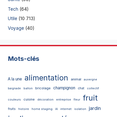
Tech
(64)
Utile
(10 713)
Voyage
(40)
Mots-clés
alimentation
A la une
animal
auvergne
champignon
bricolage
chat
ballon
collectif
baignade
fruit
cuisine
couleurs
décoration
entreprise
fleur
jardin
fruits
home staging
internet
histoire
IA
isolation