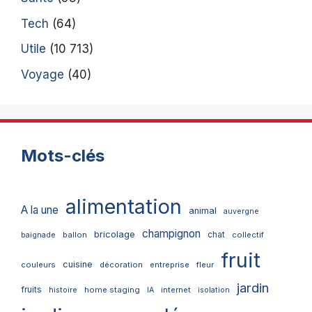
Tech
(64)
Utile
(10 713)
Voyage
(40)
Mots-clés
alimentation
A la une
animal
auvergne
champignon
bricolage
chat
ballon
collectif
baignade
fruit
cuisine
couleurs
décoration
entreprise
fleur
jardin
fruits
home staging
internet
histoire
IA
isolation