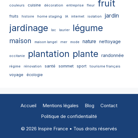
fruit
cuisine
couleurs
décoration
entreprise
fleur
jardin
fruits
home staging
internet
histoire
IA
isolation
jardinage
légume
lac
laurier
maison
nature
nettoyage
mer
maison langel
mode
plantation
plante
randonnée
occitanie
santé
sommet
sport
tourisme français
régime
rénovation
voyage
écologie
Accueil
Mentions légales
Blog
Contact
Politique de confidentialité
© 2026 Inspire France • Tous droits réservés