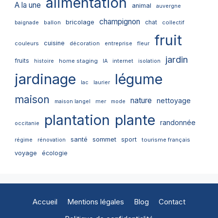
alimentation
A la une
animal
auvergne
champignon
bricolage
chat
ballon
collectif
baignade
fruit
cuisine
couleurs
décoration
entreprise
fleur
jardin
fruits
home staging
internet
histoire
IA
isolation
jardinage
légume
lac
laurier
maison
nature
nettoyage
mer
maison langel
mode
plantation
plante
randonnée
occitanie
santé
sommet
sport
tourisme français
régime
rénovation
voyage
écologie
Accueil
Mentions légales
Blog
Contact