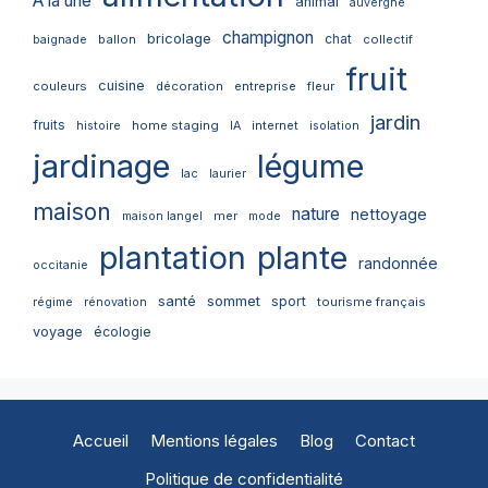
A la une
animal
auvergne
champignon
bricolage
chat
ballon
collectif
baignade
fruit
cuisine
couleurs
décoration
entreprise
fleur
jardin
fruits
home staging
internet
histoire
IA
isolation
jardinage
légume
lac
laurier
maison
nature
nettoyage
mer
maison langel
mode
plantation
plante
randonnée
occitanie
santé
sommet
sport
tourisme français
régime
rénovation
voyage
écologie
Accueil
Mentions légales
Blog
Contact
Politique de confidentialité