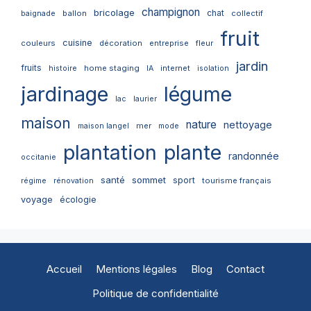
champignon
bricolage
chat
ballon
collectif
baignade
fruit
cuisine
couleurs
décoration
entreprise
fleur
jardin
fruits
home staging
internet
histoire
IA
isolation
jardinage
légume
lac
laurier
maison
nature
nettoyage
mer
maison langel
mode
plantation
plante
randonnée
occitanie
santé
sommet
sport
tourisme français
régime
rénovation
voyage
écologie
Accueil
Mentions légales
Blog
Contact
Politique de confidentialité