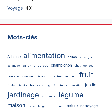
Voyage
(40)
Mots-clés
alimentation
A la une
animal
auvergne
champignon
bricolage
chat
ballon
collectif
baignade
fruit
cuisine
couleurs
décoration
entreprise
fleur
jardin
fruits
home staging
internet
histoire
IA
isolation
jardinage
légume
lac
laurier
maison
nature
nettoyage
mer
maison langel
mode