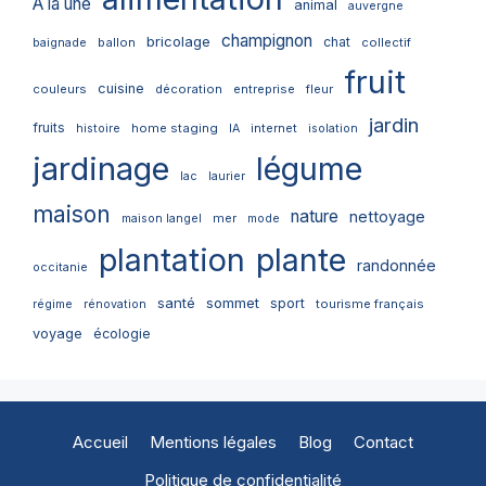
A la une
animal
auvergne
champignon
bricolage
chat
ballon
collectif
baignade
fruit
cuisine
couleurs
décoration
entreprise
fleur
jardin
fruits
home staging
internet
histoire
IA
isolation
jardinage
légume
lac
laurier
maison
nature
nettoyage
mer
maison langel
mode
plantation
plante
randonnée
occitanie
santé
sommet
sport
tourisme français
régime
rénovation
voyage
écologie
Accueil
Mentions légales
Blog
Contact
Politique de confidentialité