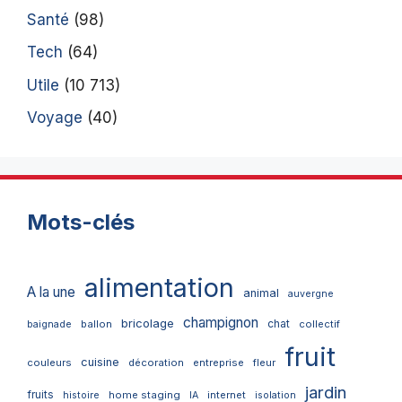
Santé
(98)
Tech
(64)
Utile
(10 713)
Voyage
(40)
Mots-clés
alimentation
A la une
animal
auvergne
champignon
bricolage
chat
ballon
collectif
baignade
fruit
cuisine
couleurs
décoration
entreprise
fleur
jardin
fruits
home staging
internet
histoire
IA
isolation