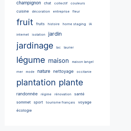
champignon
chat
collectif
couleurs
cuisine
décoration
entreprise
fleur
fruit
fruits
home staging
histoire
IA
jardin
internet
isolation
jardinage
lac
laurier
légume
maison
maison langel
nature
nettoyage
mer
mode
occitanie
plantation
plante
randonnée
santé
régime
rénovation
sommet
sport
voyage
tourisme français
écologie