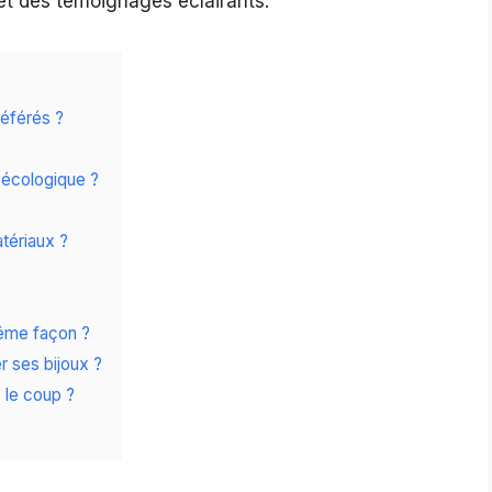
t des témoignages éclairants.
référés ?
 écologique ?
tériaux ?
même façon ?
r ses bijoux ?
 le coup ?