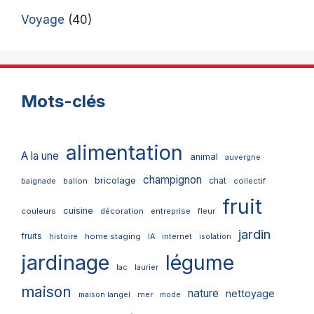
Voyage
(40)
Mots-clés
alimentation
A la une
animal
auvergne
champignon
bricolage
chat
ballon
collectif
baignade
fruit
cuisine
couleurs
décoration
entreprise
fleur
jardin
fruits
home staging
internet
histoire
IA
isolation
jardinage
légume
lac
laurier
maison
nature
nettoyage
mer
maison langel
mode