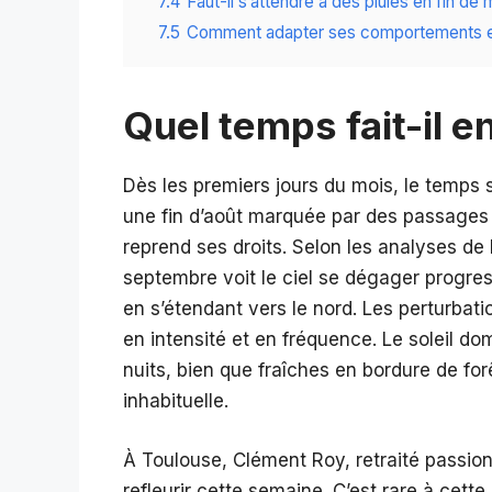
7.4
Faut-il s’attendre à des pluies en fin de 
7.5
Comment adapter ses comportements en
Quel temps fait-il 
Dès les premiers jours du mois, le temps s
une fin d’août marquée par des passages 
reprend ses droits. Selon les analyses d
septembre voit le ciel se dégager progres
en s’étendant vers le nord. Les perturbati
en intensité et en fréquence. Le soleil dom
nuits, bien que fraîches en bordure de fo
inhabituelle.
À Toulouse, Clément Roy, retraité passionn
refleurir cette semaine. C’est rare à cette