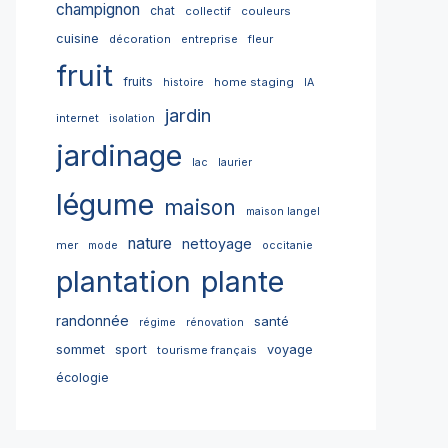
champignon
chat
collectif
couleurs
cuisine
décoration
entreprise
fleur
fruit
fruits
home staging
histoire
IA
jardin
internet
isolation
jardinage
lac
laurier
légume
maison
maison langel
nature
nettoyage
mer
mode
occitanie
plantation
plante
randonnée
santé
régime
rénovation
sommet
sport
voyage
tourisme français
écologie