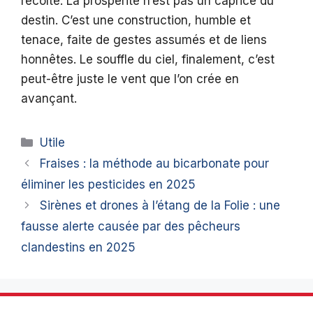
récolté. La prospérité n’est pas un caprice du
destin. C’est une construction, humble et
tenace, faite de gestes assumés et de liens
honnêtes. Le souffle du ciel, finalement, c’est
peut-être juste le vent que l’on crée en
avançant.
Catégories
Utile
Fraises : la méthode au bicarbonate pour
éliminer les pesticides en 2025
Sirènes et drones à l’étang de la Folie : une
fausse alerte causée par des pêcheurs
clandestins en 2025