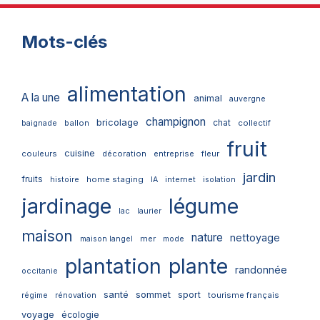
Mots-clés
alimentation
A la une
animal
auvergne
champignon
bricolage
chat
ballon
collectif
baignade
fruit
cuisine
couleurs
décoration
entreprise
fleur
jardin
fruits
home staging
internet
histoire
IA
isolation
jardinage
légume
lac
laurier
maison
nature
nettoyage
mer
maison langel
mode
plantation
plante
randonnée
occitanie
santé
sommet
sport
tourisme français
régime
rénovation
voyage
écologie