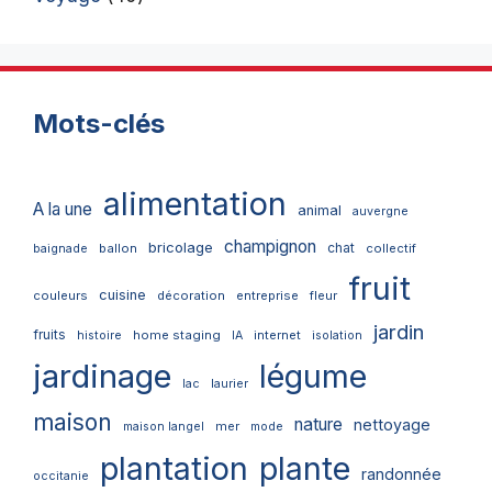
Mots-clés
alimentation
A la une
animal
auvergne
champignon
bricolage
chat
ballon
collectif
baignade
fruit
cuisine
couleurs
décoration
entreprise
fleur
jardin
fruits
home staging
internet
histoire
IA
isolation
jardinage
légume
lac
laurier
maison
nature
nettoyage
mer
maison langel
mode
plantation
plante
randonnée
occitanie