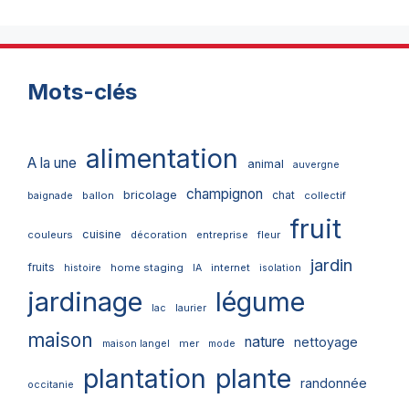
Mots-clés
alimentation
A la une
animal
auvergne
champignon
bricolage
chat
ballon
collectif
baignade
fruit
cuisine
couleurs
décoration
entreprise
fleur
jardin
fruits
home staging
internet
histoire
IA
isolation
jardinage
légume
lac
laurier
maison
nature
nettoyage
mer
maison langel
mode
plantation
plante
randonnée
occitanie