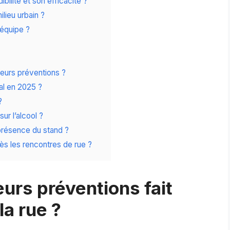
bilité et son efficacité ?
lieu urbain ?
équipe ?
uleurs préventions ?
val en 2025 ?
?
ur l’alcool ?
présence du stand ?
rès les rencontres de rue ?
urs préventions fait
a rue ?