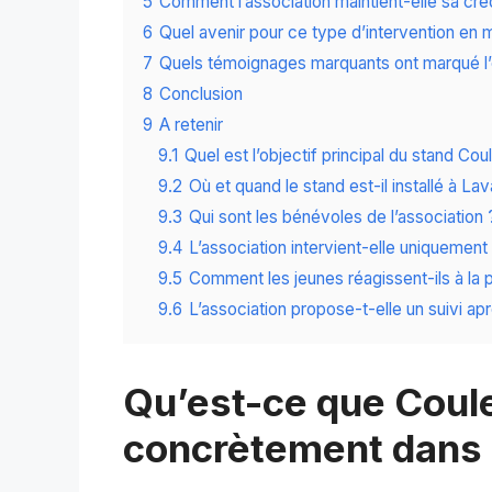
5
Comment l’association maintient-elle sa crédi
6
Quel avenir pour ce type d’intervention en mi
7
Quels témoignages marquants ont marqué l’
8
Conclusion
9
A retenir
9.1
Quel est l’objectif principal du stand Co
9.2
Où et quand le stand est-il installé à La
9.3
Qui sont les bénévoles de l’association 
9.4
L’association intervient-elle uniquement s
9.5
Comment les jeunes réagissent-ils à la 
9.6
L’association propose-t-elle un suivi ap
Qu’est-ce que Coule
concrètement dans l