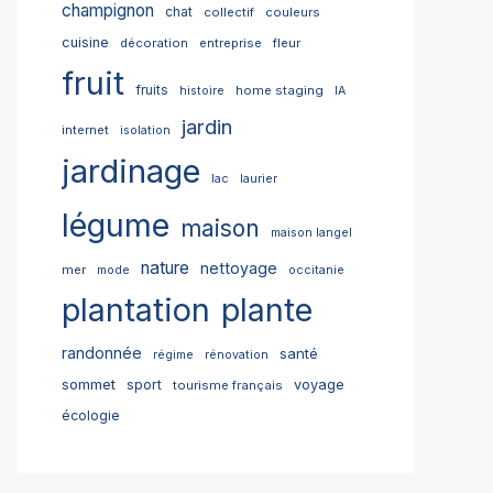
champignon
chat
collectif
couleurs
cuisine
décoration
entreprise
fleur
fruit
fruits
home staging
histoire
IA
jardin
internet
isolation
jardinage
lac
laurier
légume
maison
maison langel
nature
nettoyage
mer
mode
occitanie
plantation
plante
randonnée
santé
régime
rénovation
sommet
sport
voyage
tourisme français
écologie