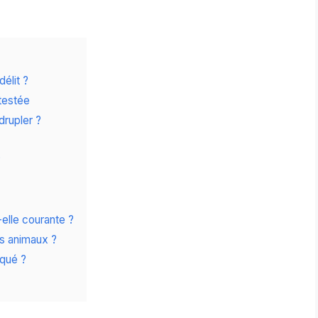
délit ?
testée
rupler ?
?
elle courante ?
s animaux ?
squé ?