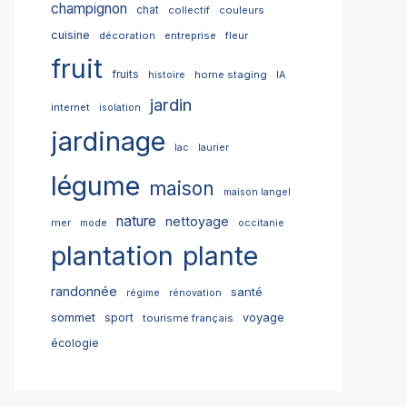
champignon
chat
collectif
couleurs
cuisine
décoration
entreprise
fleur
fruit
fruits
home staging
histoire
IA
jardin
internet
isolation
jardinage
lac
laurier
légume
maison
maison langel
nature
nettoyage
mer
mode
occitanie
plantation
plante
randonnée
santé
régime
rénovation
sommet
sport
voyage
tourisme français
écologie