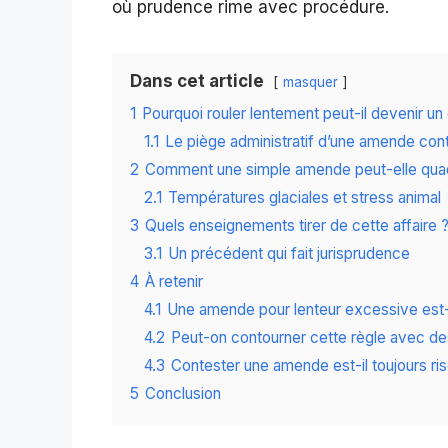
où prudence rime avec procédure.
Dans cet article
masquer
1
Pourquoi rouler lentement peut-il devenir un 
1.1
Le piège administratif d’une amende con
2
Comment une simple amende peut-elle quad
2.1
Températures glaciales et stress animal
3
Quels enseignements tirer de cette affaire 
3.1
Un précédent qui fait jurisprudence
4
À retenir
4.1
Une amende pour lenteur excessive est-
4.2
Peut-on contourner cette règle avec de
4.3
Contester une amende est-il toujours ri
5
Conclusion