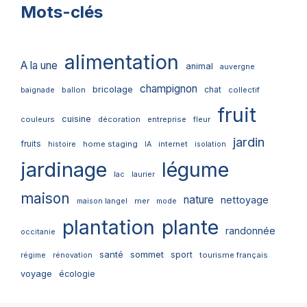
Mots-clés
alimentation
A la une
animal
auvergne
champignon
bricolage
chat
ballon
collectif
baignade
fruit
cuisine
couleurs
décoration
entreprise
fleur
jardin
fruits
home staging
internet
histoire
IA
isolation
jardinage
légume
lac
laurier
maison
nature
nettoyage
mer
maison langel
mode
plantation
plante
randonnée
occitanie
santé
sommet
sport
tourisme français
régime
rénovation
voyage
écologie