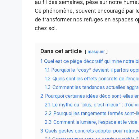
au fil des semaines, pèse sur notre humeu
Ce phénomène, souvent encouragé par les
de transformer nos refuges en espaces op
chez soi.
Dans cet article
masquer
1
Quel est ce piège décoratif qui mine notre b
1.1
Pourquoi le “cosy” devient-il parfois opp
1.2
Quels sont les effets concrets de l’enc
1.3
Comment les tendances actuelles aggrav
2
Pourquoi certaines idées déco sont-elles en
2.1
Le mythe du “plus, c’est mieux” : d’où vi
2.2
Pourquoi les rangements fermés sont-ils 
2.3
Comment la lumière, l’espace et le vide 
3
Quels gestes concrets adopter pour retrouve