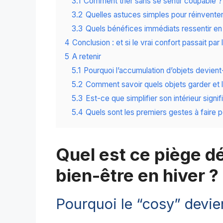
3.1
Comment trier sans se sentir coupable ?
3.2
Quelles astuces simples pour réinventer
3.3
Quels bénéfices immédiats ressentir en a
4
Conclusion : et si le vrai confort passait par 
5
A retenir
5.1
Pourquoi l’accumulation d’objets devient-
5.2
Comment savoir quels objets garder et l
5.3
Est-ce que simplifier son intérieur signi
5.4
Quels sont les premiers gestes à fair
Quel est ce piège dé
bien-être en hiver ?
Pourquoi le “cosy” devien