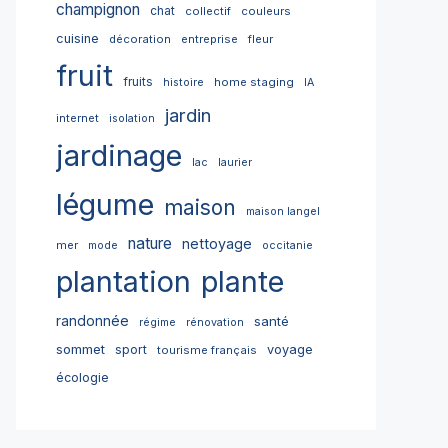
champignon
chat
collectif
couleurs
cuisine
décoration
entreprise
fleur
fruit
fruits
home staging
histoire
IA
jardin
internet
isolation
jardinage
lac
laurier
légume
maison
maison langel
nature
nettoyage
mer
mode
occitanie
plantation
plante
randonnée
santé
régime
rénovation
sommet
sport
voyage
tourisme français
écologie