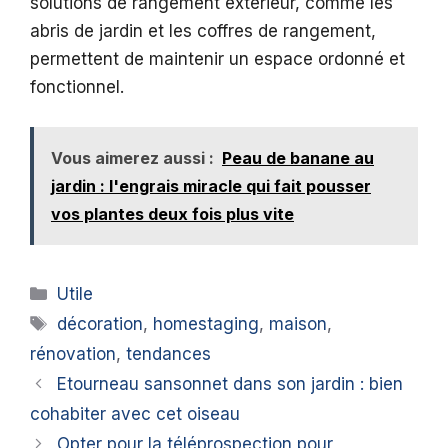
solutions de rangement extérieur, comme les
abris de jardin et les coffres de rangement,
permettent de maintenir un espace ordonné et
fonctionnel.
Vous aimerez aussi :
Peau de banane au
jardin : l'engrais miracle qui fait pousser
vos plantes deux fois plus vite
Catégories
Utile
Étiquettes
décoration
,
homestaging
,
maison
,
rénovation
,
tendances
Etourneau sansonnet dans son jardin : bien
cohabiter avec cet oiseau
Opter pour la téléprospection pour