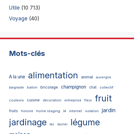
Utile
(10 713)
Voyage
(40)
Mots-clés
alimentation
A la une
animal
auvergne
champignon
bricolage
chat
ballon
collectif
baignade
fruit
cuisine
couleurs
décoration
entreprise
fleur
jardin
fruits
home staging
internet
histoire
IA
isolation
jardinage
légume
lac
laurier