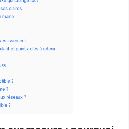
lexe qui change tout
nses claires
 mairie
nvestissement
ulatif et points-clés à retenir
luxe
tible ?
sme ?
aux réseaux ?
ible ?