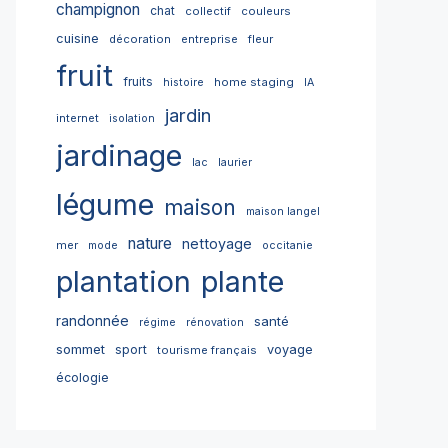
champignon
chat
collectif
couleurs
cuisine
décoration
entreprise
fleur
fruit
fruits
home staging
histoire
IA
jardin
internet
isolation
jardinage
lac
laurier
légume
maison
maison langel
nature
nettoyage
mer
mode
occitanie
plantation
plante
randonnée
santé
régime
rénovation
sommet
sport
voyage
tourisme français
écologie