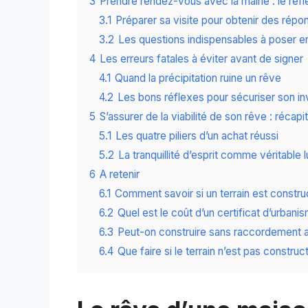
3
Prendre rendez-vous avec la mairie : le réf
3.1
Préparer sa visite pour obtenir des répo
3.2
Les questions indispensables à poser en
4
Les erreurs fatales à éviter avant de signer
4.1
Quand la précipitation ruine un rêve
4.2
Les bons réflexes pour sécuriser son i
5
S’assurer de la viabilité de son rêve : récapit
5.1
Les quatre piliers d’un achat réussi
5.2
La tranquillité d’esprit comme véritable 
6
A retenir
6.1
Comment savoir si un terrain est construc
6.2
Quel est le coût d’un certificat d’urbani
6.3
Peut-on construire sans raccordement 
6.4
Que faire si le terrain n’est pas construct