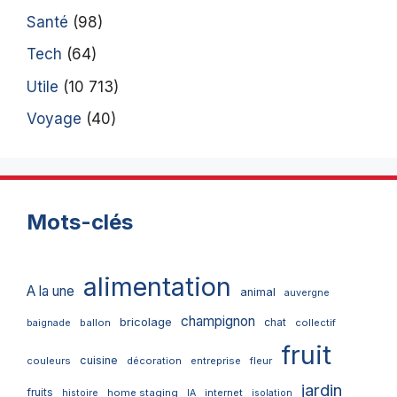
Santé
(98)
Tech
(64)
Utile
(10 713)
Voyage
(40)
Mots-clés
alimentation
A la une
animal
auvergne
champignon
bricolage
chat
ballon
collectif
baignade
fruit
cuisine
couleurs
décoration
entreprise
fleur
jardin
fruits
home staging
internet
histoire
IA
isolation