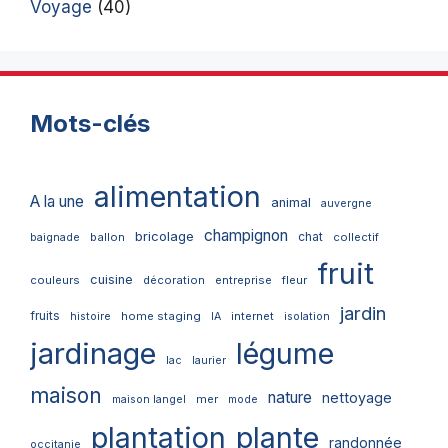
Voyage
(40)
Mots-clés
alimentation
A la une
animal
auvergne
champignon
bricolage
chat
ballon
collectif
baignade
fruit
cuisine
couleurs
décoration
entreprise
fleur
jardin
fruits
home staging
internet
histoire
IA
isolation
jardinage
légume
lac
laurier
maison
nature
nettoyage
mer
maison langel
mode
plantation
plante
randonnée
occitanie