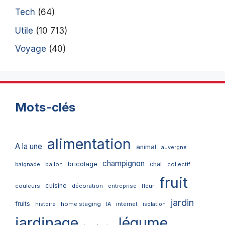
Tech
(64)
Utile
(10 713)
Voyage
(40)
Mots-clés
alimentation
A la une
animal
auvergne
champignon
bricolage
chat
ballon
collectif
baignade
fruit
cuisine
couleurs
décoration
entreprise
fleur
jardin
fruits
home staging
internet
histoire
IA
isolation
jardinage
légume