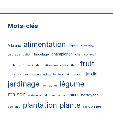
Mots-clés
alimentation
A la une
animal
auvergne
champignon
bricolage
chat
ballon
collectif
baignade
fruit
cuisine
couleurs
décoration
entreprise
fleur
jardin
fruits
home staging
internet
histoire
IA
isolation
jardinage
légume
lac
laurier
maison
nature
nettoyage
mer
maison langel
mode
plantation
plante
randonnée
occitanie