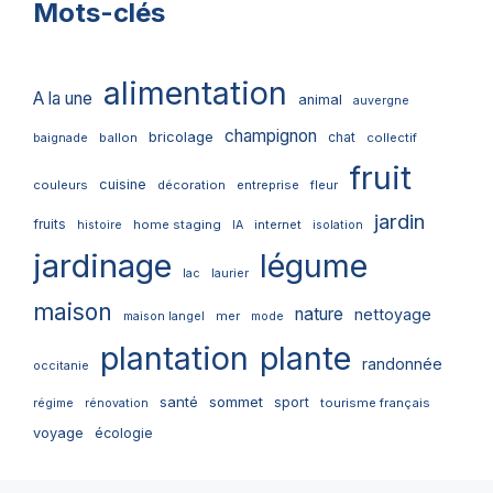
Mots-clés
alimentation
A la une
animal
auvergne
champignon
bricolage
chat
ballon
collectif
baignade
fruit
cuisine
couleurs
décoration
entreprise
fleur
jardin
fruits
home staging
internet
histoire
IA
isolation
jardinage
légume
lac
laurier
maison
nature
nettoyage
mer
maison langel
mode
plantation
plante
randonnée
occitanie
santé
sommet
sport
tourisme français
régime
rénovation
voyage
écologie