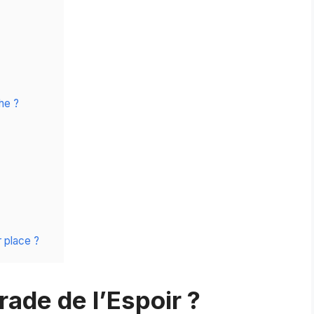
he ?
r place ?
rade de l’Espoir ?