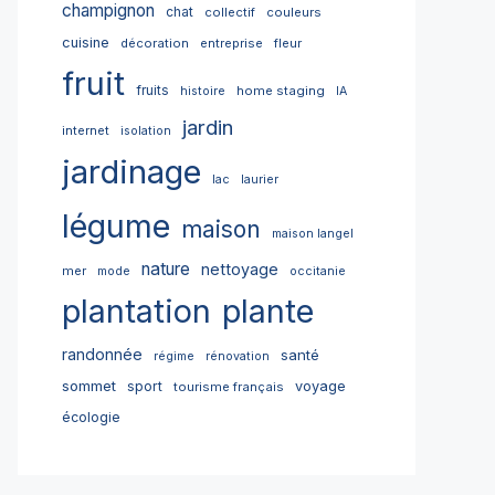
champignon
chat
collectif
couleurs
cuisine
décoration
entreprise
fleur
fruit
fruits
home staging
histoire
IA
jardin
internet
isolation
jardinage
lac
laurier
légume
maison
maison langel
nature
nettoyage
mer
mode
occitanie
plantation
plante
randonnée
santé
régime
rénovation
sommet
sport
voyage
tourisme français
écologie