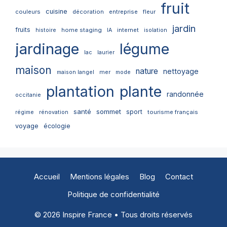
fruit
cuisine
couleurs
décoration
entreprise
fleur
jardin
fruits
home staging
internet
histoire
IA
isolation
jardinage
légume
lac
laurier
maison
nature
nettoyage
mer
maison langel
mode
plantation
plante
randonnée
occitanie
santé
sommet
sport
tourisme français
régime
rénovation
voyage
écologie
Accueil
Mentions légales
Blog
Contact
Politique de confidentialité
© 2026 Inspire France • Tous droits réservés