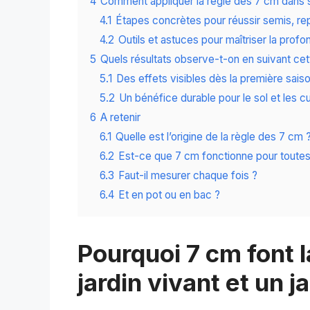
4
Comment appliquer la règle des 7 cm dans s
4.1
Étapes concrètes pour réussir semis, rep
4.2
Outils et astuces pour maîtriser la profo
5
Quels résultats observe-t-on en suivant cet
5.1
Des effets visibles dès la première sais
5.2
Un bénéfice durable pour le sol et les cu
6
A retenir
6.1
Quelle est l’origine de la règle des 7 cm 
6.2
Est-ce que 7 cm fonctionne pour toutes 
6.3
Faut-il mesurer chaque fois ?
6.4
Et en pot ou en bac ?
Pourquoi 7 cm font l
jardin vivant et un j