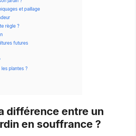
on jardin ?
iquages et paillage
ndeur
te règle ?
on
ltures futures
?
les plantes ?
a différence entre un
ardin en souffrance ?