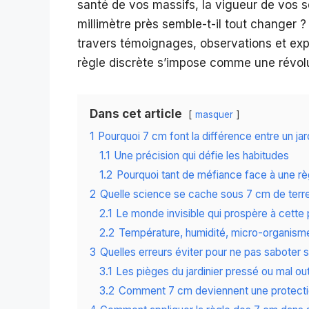
santé de vos massifs, la vigueur de vos s
millimètre près semble-t-il tout changer ?
travers témoignages, observations et expl
règle discrète s’impose comme une révolut
Dans cet article
masquer
1
Pourquoi 7 cm font la différence entre un jar
1.1
Une précision qui défie les habitudes
1.2
Pourquoi tant de méfiance face à une règ
2
Quelle science se cache sous 7 cm de terr
2.1
Le monde invisible qui prospère à cette
2.2
Température, humidité, micro-organismes 
3
Quelles erreurs éviter pour ne pas saboter s
3.1
Les pièges du jardinier pressé ou mal outi
3.2
Comment 7 cm deviennent une protectio