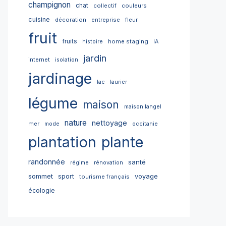
champignon
chat
collectif
couleurs
cuisine
décoration
entreprise
fleur
fruit
fruits
home staging
histoire
IA
jardin
internet
isolation
jardinage
lac
laurier
légume
maison
maison langel
nature
nettoyage
mer
mode
occitanie
plantation
plante
randonnée
santé
régime
rénovation
sommet
sport
voyage
tourisme français
écologie