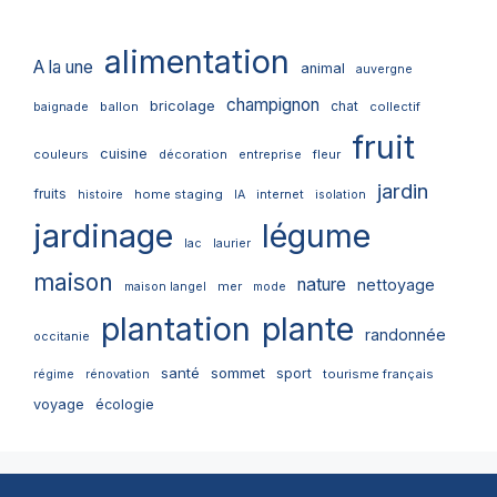
alimentation
A la une
animal
auvergne
champignon
bricolage
chat
ballon
collectif
baignade
fruit
cuisine
couleurs
décoration
entreprise
fleur
jardin
fruits
home staging
internet
histoire
IA
isolation
jardinage
légume
lac
laurier
maison
nature
nettoyage
mer
maison langel
mode
plantation
plante
randonnée
occitanie
santé
sommet
sport
tourisme français
régime
rénovation
voyage
écologie