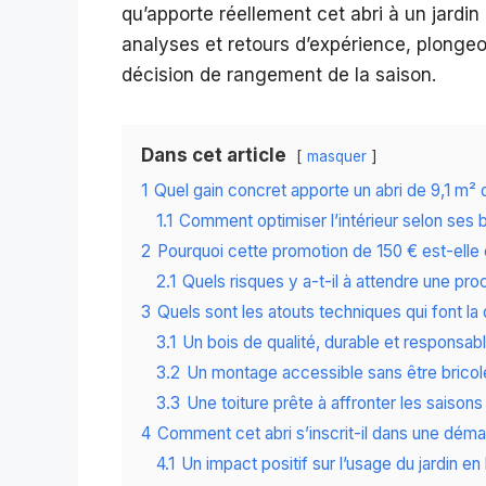
qu’apporte réellement cet abri à un jard
analyses et retours d’expérience, plongeon
décision de rangement de la saison.
Dans cet article
masquer
1
Quel gain concret apporte un abri de 9,1 m² 
1.1
Comment optimiser l’intérieur selon ses 
2
Pourquoi cette promotion de 150 € est-elle 
2.1
Quels risques y a-t-il à attendre une pr
3
Quels sont les atouts techniques qui font la d
3.1
Un bois de qualité, durable et responsab
3.2
Un montage accessible sans être bricol
3.3
Une toiture prête à affronter les saisons
4
Comment cet abri s’inscrit-il dans une dém
4.1
Un impact positif sur l’usage du jardin en