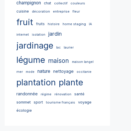
champignon
chat
collectif
couleurs
cuisine
décoration
entreprise
fleur
fruit
fruits
home staging
histoire
IA
jardin
internet
isolation
jardinage
lac
laurier
légume
maison
maison langel
nature
nettoyage
mer
mode
occitanie
plantation
plante
randonnée
santé
régime
rénovation
sommet
sport
voyage
tourisme français
écologie