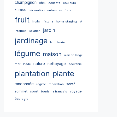
champignon
chat
collectif
couleurs
cuisine
décoration
entreprise
fleur
fruit
fruits
home staging
histoire
IA
jardin
internet
isolation
jardinage
lac
laurier
légume
maison
maison langel
nature
nettoyage
mer
mode
occitanie
plantation
plante
randonnée
santé
régime
rénovation
sommet
sport
voyage
tourisme français
écologie