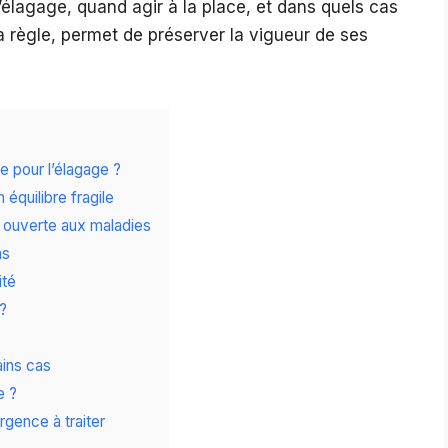
l’élagage, quand agir à la place, et dans quels cas
a règle, permet de préserver la vigueur de ses
e pour l’élagage ?
équilibre fragile
te ouverte aux maladies
ns
ité
 ?
ains cas
e ?
gence à traiter