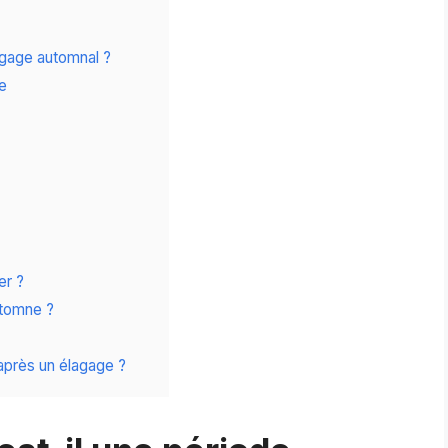
agage automnal ?
re
er ?
utomne ?
après un élagage ?