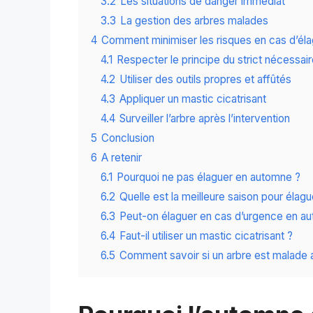
3.2
Les situations de danger immédiat
3.3
La gestion des arbres malades
4
Comment minimiser les risques en cas d’él
4.1
Respecter le principe du strict nécessai
4.2
Utiliser des outils propres et affûtés
4.3
Appliquer un mastic cicatrisant
4.4
Surveiller l’arbre après l’intervention
5
Conclusion
6
A retenir
6.1
Pourquoi ne pas élaguer en automne ?
6.2
Quelle est la meilleure saison pour élagu
6.3
Peut-on élaguer en cas d’urgence en a
6.4
Faut-il utiliser un mastic cicatrisant ?
6.5
Comment savoir si un arbre est malade 