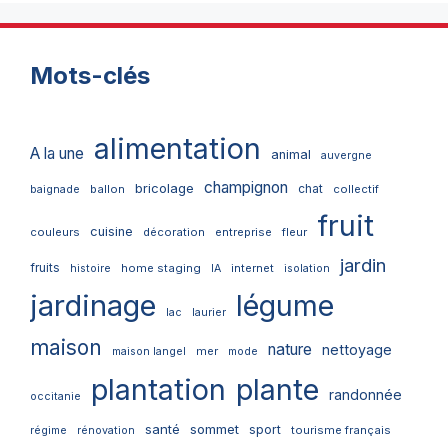
Mots-clés
alimentation
A la une
animal
auvergne
champignon
bricolage
chat
ballon
collectif
baignade
fruit
cuisine
couleurs
décoration
entreprise
fleur
jardin
fruits
home staging
internet
histoire
IA
isolation
jardinage
légume
lac
laurier
maison
nature
nettoyage
mer
maison langel
mode
plantation
plante
randonnée
occitanie
santé
sommet
sport
tourisme français
régime
rénovation