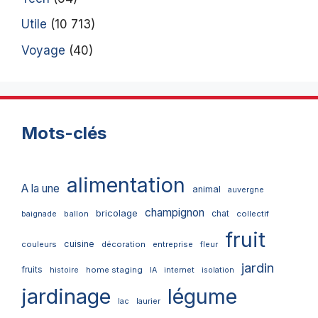
Utile
(10 713)
Voyage
(40)
Mots-clés
alimentation
A la une
animal
auvergne
champignon
bricolage
chat
ballon
collectif
baignade
fruit
cuisine
couleurs
décoration
entreprise
fleur
jardin
fruits
home staging
internet
histoire
IA
isolation
jardinage
légume
lac
laurier