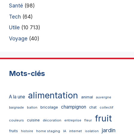
Santé
(98)
Tech
(64)
Utile
(10 713)
Voyage
(40)
Mots-clés
alimentation
A la une
animal
auvergne
champignon
bricolage
chat
ballon
collectif
baignade
fruit
cuisine
couleurs
décoration
entreprise
fleur
jardin
fruits
home staging
internet
histoire
IA
isolation