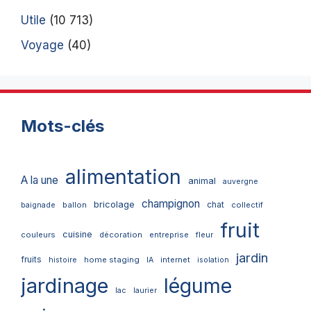
Utile
(10 713)
Voyage
(40)
Mots-clés
alimentation
A la une
animal
auvergne
champignon
bricolage
chat
ballon
collectif
baignade
fruit
cuisine
couleurs
décoration
entreprise
fleur
jardin
fruits
home staging
internet
histoire
IA
isolation
jardinage
légume
lac
laurier