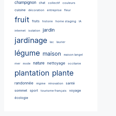
champignon
chat
collectif
couleurs
cuisine
décoration
entreprise
fleur
fruit
fruits
home staging
histoire
IA
jardin
internet
isolation
jardinage
lac
laurier
légume
maison
maison langel
nature
nettoyage
mer
mode
occitanie
plantation
plante
randonnée
santé
régime
rénovation
sommet
sport
voyage
tourisme français
écologie