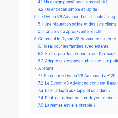
4.1
Un design pensé pour la maniabilité
4.2
Un entretien simple et rapide
5
Le Dyson V8 Advanced est-il fiable à long 
5.1
Une réputation solide et des avis clients 
5.2
Un service après-vente réactif
6
Comment le Dyson V8 Advanced s’intègre-t-
6.1
Idéal pour les familles avec enfants
6.2
Parfait pour les propriétaires d’animaux
6.3
Adapté aux espaces urbains et aux peti
7
A retenir
7.1
Pourquoi le Dyson V8 Advanced à -120 eur
7.2
Le Dyson V8 Advanced convient-il aux 
7.3
Est-il adapté aux tapis et sols durs ?
7.4
Peut-on l’utiliser pour nettoyer l’intérieur
7.5
La remise est-elle durable ?