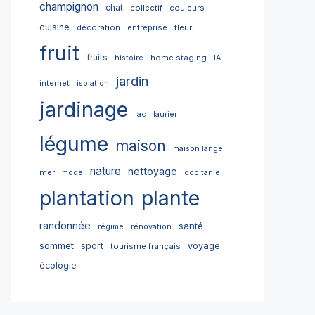
champignon
chat
collectif
couleurs
cuisine
décoration
entreprise
fleur
fruit
fruits
home staging
histoire
IA
jardin
internet
isolation
jardinage
lac
laurier
légume
maison
maison langel
nature
nettoyage
mer
mode
occitanie
plantation
plante
randonnée
santé
régime
rénovation
sommet
sport
voyage
tourisme français
écologie