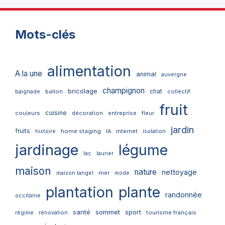
Mots-clés
alimentation
A la une
animal
auvergne
champignon
bricolage
chat
ballon
collectif
baignade
fruit
cuisine
couleurs
décoration
entreprise
fleur
jardin
fruits
home staging
internet
histoire
IA
isolation
jardinage
légume
lac
laurier
maison
nature
nettoyage
mer
maison langel
mode
plantation
plante
randonnée
occitanie
santé
sommet
sport
tourisme français
régime
rénovation